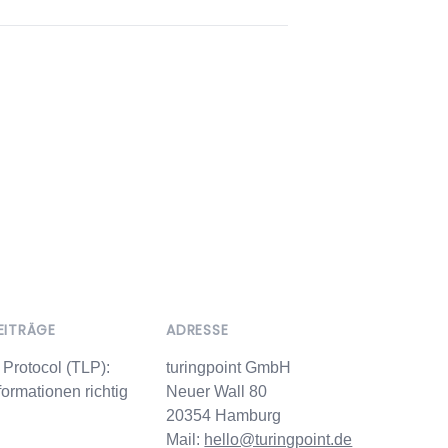
EITRÄGE
ADRESSE
t Protocol (TLP):
turingpoint GmbH
formationen richtig
Neuer Wall 80
20354 Hamburg
Mail:
hello@turingpoint.de