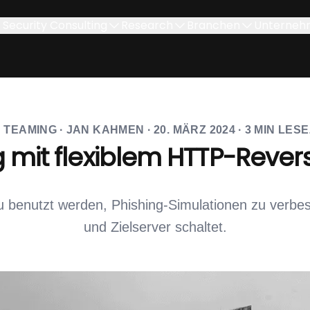
Security Consulting
Research
Branchen
Unterneh
 TEAMING
·
JAN KAHMEN
·
20. MÄRZ 2024
·
3
MIN LESE
g mit flexiblem HTTP-Rever
benutzt werden, Phishing-Simulationen zu verbess
und Zielserver schaltet.