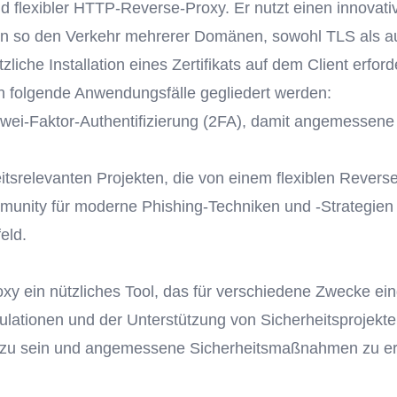
und flexibler HTTP-Reverse-Proxy. Er nutzt einen innovat
 so den Verkehr mehrerer Domänen, sowohl TLS als auc
liche Installation eines Zertifikats auf dem Client erforde
n folgende Anwendungsfälle gegliedert werden:
ei-Faktor-Authentifizierung (2FA), damit angemessene 
tsrelevanten Projekten, die von einem flexiblen Reverse
mmunity für moderne Phishing-Techniken und -Strategie
eld.
y ein nützliches Tool, das für verschiedene Zwecke ein
ationen und der Unterstützung von Sicherheitsprojekten.
zu sein und angemessene Sicherheitsmaßnahmen zu ergr