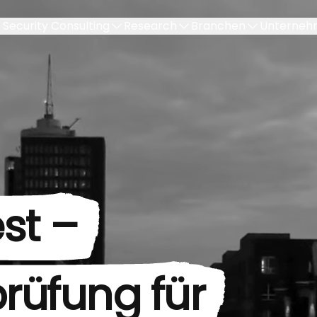
Security Consulting
Research
Branchen
Unterneh
st –
prüfung für