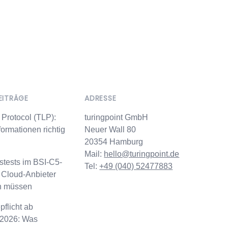
EITRÄGE
ADRESSE
t Protocol (TLP):
turingpoint GmbH
formationen richtig
Neuer Wall 80
20354 Hamburg
Mail:
hello@turingpoint.de
stests im BSI-C5-
Tel:
+49 (040) 52477883
 Cloud-Anbieter
n müssen
flicht ab
2026: Was