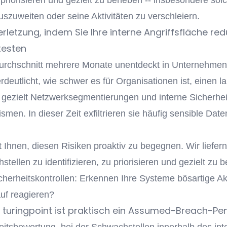
 priorisieren und gezielt zu beheben -- insbesondere solc
zuweiten oder seine Aktivitäten zu verschleiern.
erletzung, indem Sie Ihre interne Angriffsfläche red
testen
Durchschnitt mehrere Monate unentdeckt in Unternehme
eutlicht, wie schwer es für Organisationen ist, einen la
ezielt Netzwerksegmentierungen und interne Sicherheitsk
en. In dieser Zeit exfiltrieren sie häufig sensible Da
ft Ihnen, diesen Risiken proaktiv zu begegnen. Wir liefer
ellen zu identifizieren, zu priorisieren und gezielt zu 
icherheitskontrollen: Erkennen Ihre Systeme bösartige Akt
uf reagieren?
n turingpoint ist praktisch ein Assumed-Breach-Pe