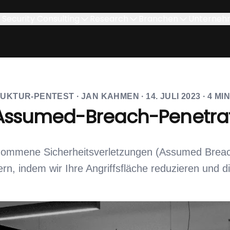
Security Consulting
Research
Branchen
Unterneh
RUKTUR-PENTEST
·
JAN KAHMEN
·
14. JULI 2023
·
4
MIN
Assumed-Breach-Penetrat
nommene Sicherheitsverletzungen (Assumed Breach)
ern, indem wir Ihre Angriffsfläche reduzieren und d