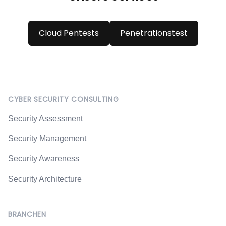
Cloud Pentests
Penetrationstest
Footer
CYBER SECURITY CONSULTING
Security Assessment
Security Management
Security Awareness
Security Architecture
BRANCHEN