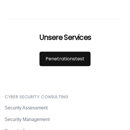
Unsere Services
Penetrationstest
Footer
CYBER SECURITY CONSULTING
Security Assessment
Security Management