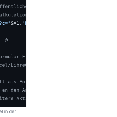
ffentliches Statamic-Formular
alkulations-Formel eintragen:
?c="
&A1,
"Klick"
)

  @
ormular-Eingaenge als CSV
cel/LibreOffice/Google Sheets.
lt als Formel aus:
 an den Angreifer,
itere Aktionen ausloesen.
l in der