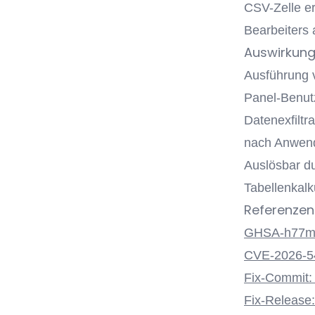
CSV-Zelle er
Bearbeiters 
Auswirkun
Ausführung v
Panel-Benutz
Datenexfiltr
nach Anwend
Auslösbar du
Tabellenkalku
Referenzen
GHSA-h77m-
CVE-2026-5
Fix-Commit:
Fix-Release: