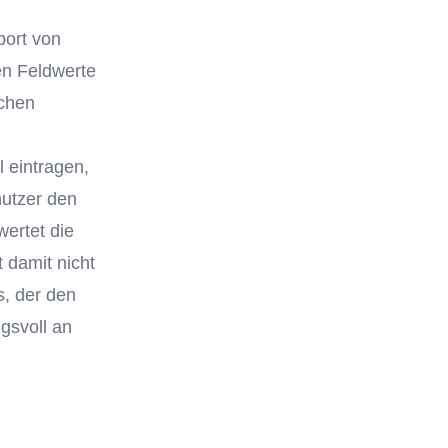
port von
en Feldwerte
ichen
l eintragen,
nutzer den
wertet die
 damit nicht
s, der den
ngsvoll an