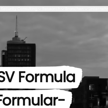
Security Consulting
Research
Branchen
Unterneh
SV Formula
 Formular-