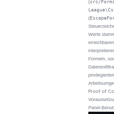
src/Form
(
League\Cs
EscapeFo
(
Steuerzeic
Werte stamm
erreichbaren
interpretier
Formeln, so
Datenexfiltr
privilegiert
Arbeitsumge
Proof of C
Voraussetzun
Panel-Benutz