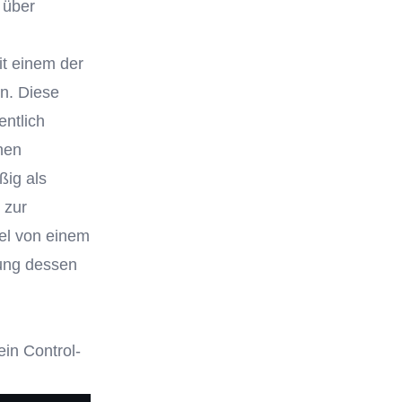
 über
it einem der
n. Diese
ntlich
onen
ßig als
 zur
nel von einem
tung dessen
ein Control-