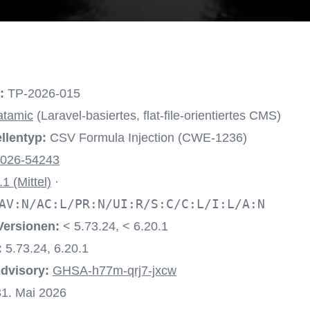
:
TP-2026-015
atamic
(Laravel-basiertes, flat-file-orientiertes CMS)
llentyp:
CSV Formula Injection (CWE-1236)
026-54243
.1 (Mittel)
·
AV:N/AC:L/PR:N/UI:R/S:C/C:L/I:L/A:N
Versionen:
< 5.73.24, < 6.20.1
:
5.73.24, 6.20.1
Advisory:
GHSA-h77m-qrj7-jxcw
1. Mai 2026