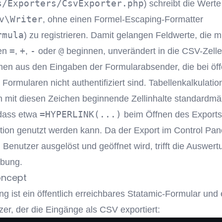
s/Exporters/CsvExporter.php
) schreibt die Werte
v\Writer
, ohne einen Formel-Escaping-Formatter
rmula
) zu registrieren. Damit gelangen Feldwerte, die m
=
+
-
@
hen
,
,
oder
beginnen, unverändert in die CSV-Zelle
en aus den Eingaben der Formularabsender, die bei öffe
 Formularen nicht authentifiziert sind. Tabellenkalkulati
en mit diesen Zeichen beginnende Zellinhalte standardmä
=HYPERLINK(...)
dass etwa
beim Öffnen des Exports
ation genutzt werden kann. Da der Export im Control Pa
en Benutzer ausgelöst und geöffnet wird, trifft die Auswer
bung.
oncept
g ist ein öffentlich erreichbares Statamic-Formular und 
er, der die Eingänge als CSV exportiert: