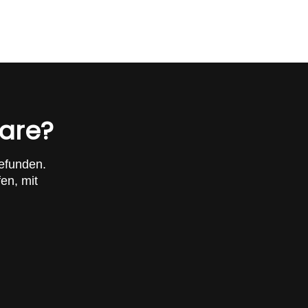
ware?
efunden.
en, mit