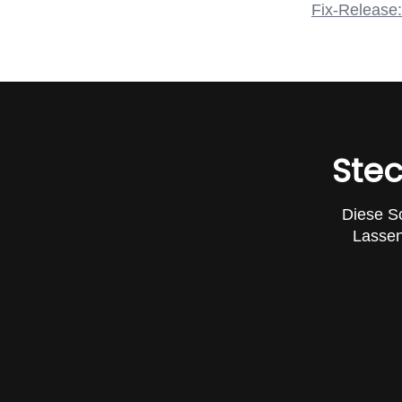
Fix-Release:
Stec
Diese S
Lassen