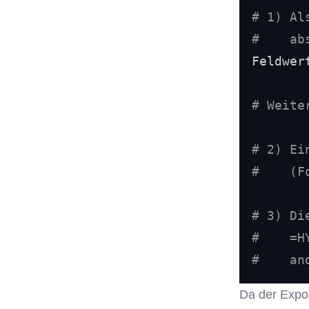
# 1) Al
#    ab
Feldwer
# Weite
# 2) Ei
#    (F
# 3) Di
#    =H
#    an
Da der Export