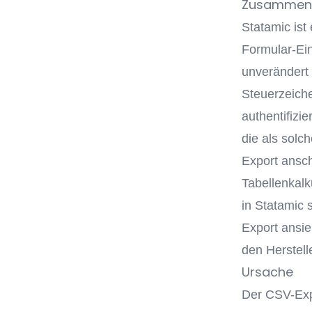
Zusammen
Statamic ist 
Formular-Ei
unverändert 
Steuerzeich
authentifizi
die als solc
Export ansch
Tabellenkalk
in Statamic 
Export ansieh
den Herstell
Ursache
Der CSV-Exp