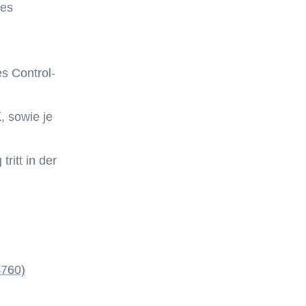
des
s Control-
K
, sowie je
ritt in der
4760)