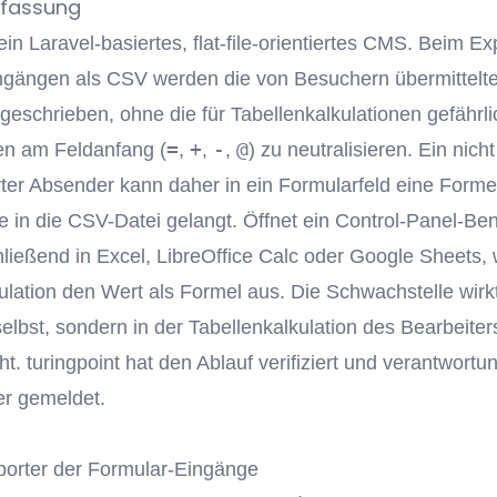
fassung
ein Laravel-basiertes, flat-file-orientiertes CMS. Beim Ex
ngängen als CSV werden die von Besuchern übermittelt
geschrieben, ohne die für Tabellenkalkulationen gefährl
=
+
-
@
en am Feldanfang (
,
,
,
) zu neutralisieren. Ein nicht
erter Absender kann daher in ein Formularfeld eine Forme
he in die CSV-Datei gelangt. Öffnet ein Control-Panel-Be
ließend in Excel, LibreOffice Calc oder Google Sheets, 
ulation den Wert als Formel aus. Die Schwachstelle wirkt
selbst, sondern in der Tabellenkalkulation des Bearbeiter
t. turingpoint hat den Ablauf verifiziert und verantwortu
er gemeldet.
orter der Formular-Eingänge