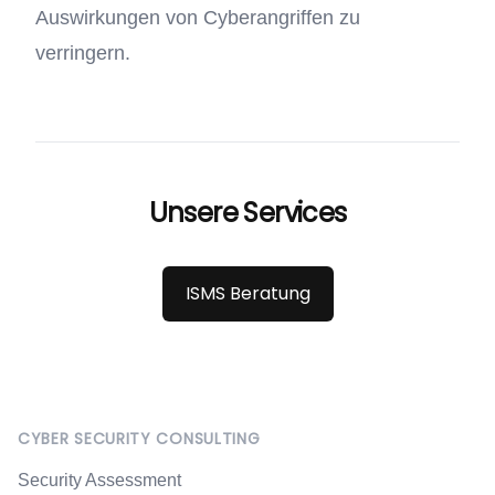
Auswirkungen von Cyberangriffen zu
verringern.
Unsere Services
ISMS Beratung
Footer
CYBER SECURITY CONSULTING
Security Assessment